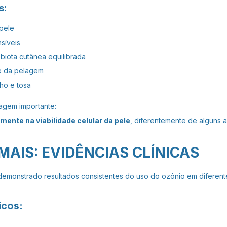
s:
pele
síveis
iota cutânea equilibrada
e da pelagem
ho e tosa
agem importante:
mente na viabilidade celular da pele
, diferentemente de alguns an
AIS: EVIDÊNCIAS CLÍNICAS
em demonstrado resultados consistentes do uso do ozônio em diferent
icos: