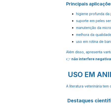
Principais aplicaçõe
higiene profunda da 
suporte em peles sen
manutenção da microb
melhora da qualidad
uso em rotina de ban
Além disso, apresenta vant
👉
não interfere negativa
USO EM ANIM
A literatura veterinária t
Destaques científ