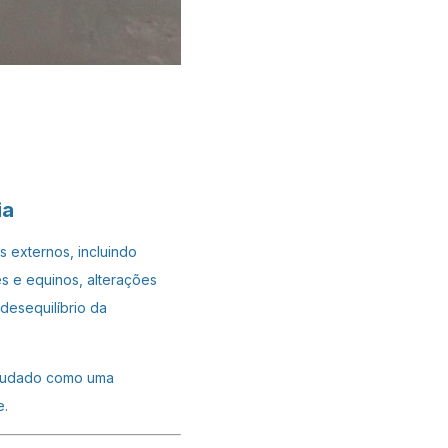
ia
s externos, incluindo
s e equinos, alterações
desequilíbrio da
tudado como uma
e.