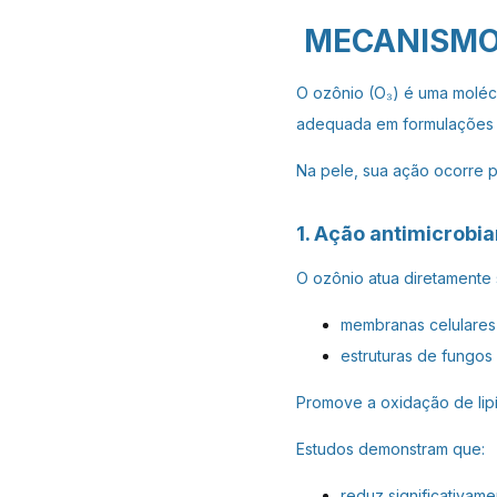
MECANISMO 
O ozônio (O₃) é uma moléc
adequada em formulações e
Na pele, sua ação ocorre pr
1. Ação antimicrobia
O ozônio atua diretamente 
membranas celulares
estruturas de fungos 
Promove a oxidação de lipí
Estudos demonstram que:
reduz significativame