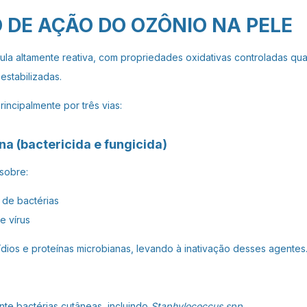
DE AÇÃO DO OZÔNIO NA PELE
ula altamente reativa, com propriedades oxidativas controladas qu
stabilizadas.
incipalmente por três vias:
na (bactericida e fungicida)
sobre:
 de bactérias
e vírus
dios e proteínas microbianas, levando à inativação desses agentes
nte bactérias cutâneas, incluindo
Staphylococcus spp.