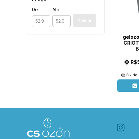
De
Até
Aplicar
gelozo
CRIOT
B
R$5
3
x de