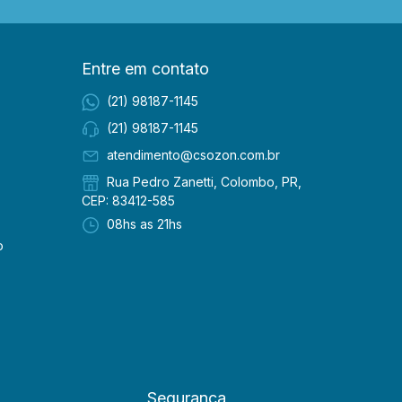
Entre em contato
(21) 98187-1145
(21) 98187-1145
atendimento@csozon.com.br
Rua Pedro Zanetti, Colombo, PR,
CEP: 83412-585
08hs as 21hs
o
Segurança