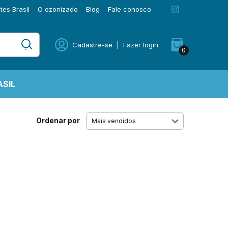
es Brasil
O ozonizado
Blog
Fale conosco
Cadastre-se
|
Fazer login
0
SIL
Ordenar por