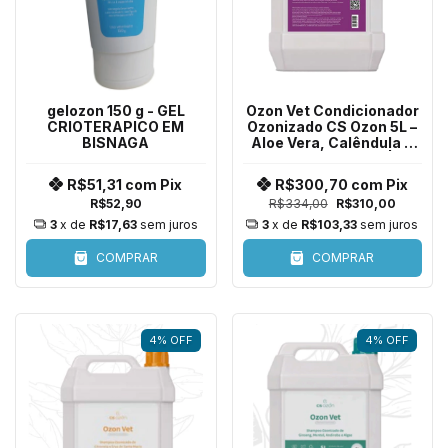
gelozon 150 g - GEL
Ozon Vet Condicionador
CRIOTERAPICO EM
Ozonizado CS Ozon 5L –
BISNAGA
Aloe Vera, Calêndula e
Rosa Mosqueta |
Embalagem Econômica
R$51,31
com
Pix
R$300,70
com
Pix
para Todas as Espécies
R$52,90
R$334,00
R$310,00
3
x de
R$17,63
sem juros
3
x de
R$103,33
sem juros
COMPRAR
COMPRAR
4
%
OFF
4
%
OFF