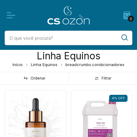
0
Linha Equinos
Início
Linha Equinos
breadcrumbs.condicionadores
Ordenar
Filtrar
4
%
OFF