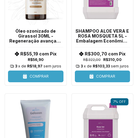
Óleo ozonizado de
SHAMPOO ALOE VERA E
Girassol 30ML -
ROSA MOSQUETA 5L -
Regeneração avançada
Embalagem Econômica
da pele para animais
para Todas as Espécies
R$55,19
com
Pix
R$300,70
com
Pix
R$56,90
R$322,00
R$310,00
3
x de
R$18,97
sem juros
3
x de
R$103,33
sem juros
COMPRAR
COMPRAR
7
%
OFF