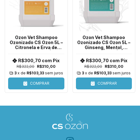
Ozon Vet Shampoo
Ozon Vet Shampoo
Ozonizado CS Ozon 5L –
Ozonizado CS Ozon 5L –
Citronela e Erva de
Ginseng, Mentol,
Santa Maria |
Andiroba e Algas | Ação
Embalagem Econômica
Revitalizante e
R$300,70
com
Pix
R$300,70
com
Pix
para Todas as Espécies
Refrescante |
R$322,00
R$310,00
R$322,00
R$310,00
Embalagem Econômica
para Todas as Espéc
3
x de
R$103,33
sem juros
3
x de
R$103,33
sem juros
COMPRAR
COMPRAR