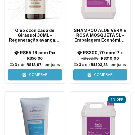
Óleo ozonizado de
SHAMPOO ALOE VERA E
Girassol 30ML -
ROSA MOSQUETA 5L -
Regeneração avançada
Embalagem Econômica
da pele para animais
para Todas as Espécies
R$55,19
com
Pix
R$300,70
com
Pix
R$56,90
R$322,00
R$310,00
3
x de
R$18,97
sem juros
3
x de
R$103,33
sem juros
COMPRAR
COMPRAR
7
%
OFF