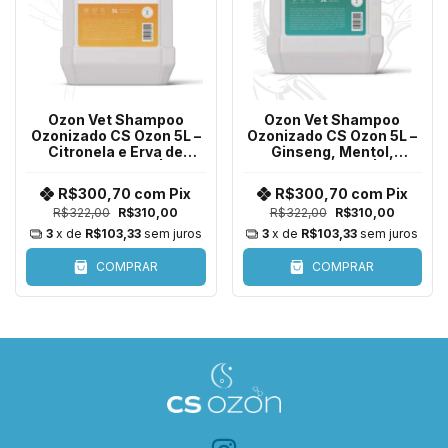
Ozon Vet Shampoo
Ozon Vet Shampoo
Ozonizado CS Ozon 5L –
Ozonizado CS Ozon 5L –
Citronela e Erva de
Ginseng, Mentol,
Santa Maria |
Andiroba e Algas | Ação
Embalagem Econômica
Revitalizante e
R$300,70
com
Pix
R$300,70
com
Pix
para Todas as Espécies
Refrescante |
R$322,00
R$310,00
R$322,00
R$310,00
Embalagem Econômica
para Todas as Espéc
3
x de
R$103,33
sem juros
3
x de
R$103,33
sem juros
COMPRAR
COMPRAR