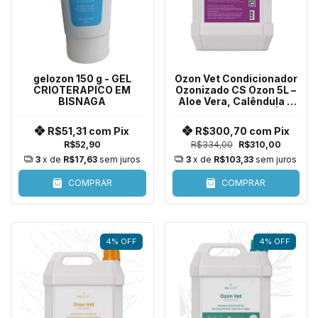
gelozon 150 g - GEL
Ozon Vet Condicionador
CRIOTERAPICO EM
Ozonizado CS Ozon 5L –
BISNAGA
Aloe Vera, Calêndula e
Rosa Mosqueta |
Embalagem Econômica
R$51,31
com
Pix
R$300,70
com
Pix
para Todas as Espécies
R$52,90
R$334,00
R$310,00
3
x de
R$17,63
sem juros
3
x de
R$103,33
sem juros
COMPRAR
COMPRAR
4
%
OFF
4
%
OFF