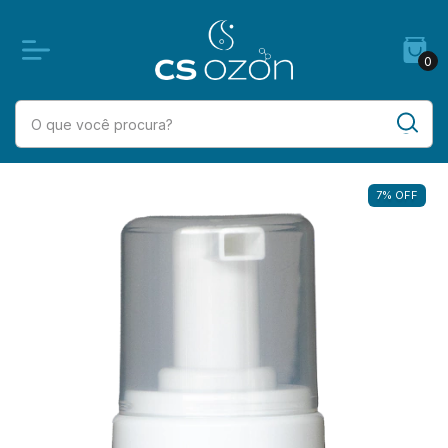
0
7
%
OFF